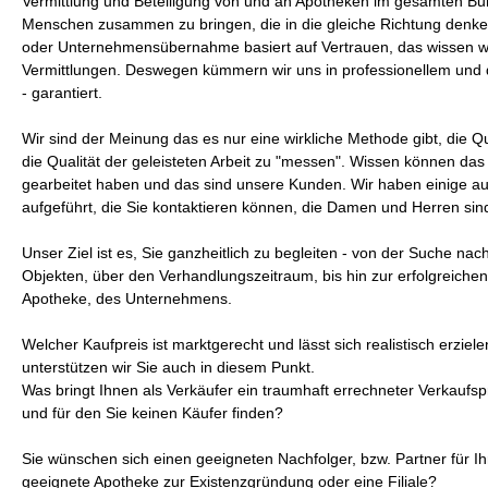
Vermittlung und Beteiligung von und an Apotheken im gesamten Bun
Menschen zusammen zu bringen, die in die gleiche Richtung den
oder Unternehmensübernahme basiert auf Vertrauen, das wissen wir
Vermittlungen. Deswegen kümmern wir uns in professionellem und
- garantiert.
Wir sind der Meinung das es nur eine wirkliche Methode gibt, die 
die Qualität der geleisteten Arbeit zu "messen". Wissen können das 
gearbeitet haben und das sind unsere Kunden. Wir haben einige au
aufgeführt, die Sie kontaktieren können, die Damen und Herren sin
Unser Ziel ist es, Sie ganzheitlich zu begleiten - von der Suche na
Objekten, über den Verhandlungszeitraum, bis hin zur erfolgreic
Apotheke, des Unternehmens.
Welcher Kaufpreis ist marktgerecht und lässt sich realistisch erzie
unterstützen wir Sie auch in diesem Punkt.
Was bringt Ihnen als Verkäufer ein traumhaft errechneter Verkaufspr
und für den Sie keinen Käufer finden?
Sie wünschen sich einen geeigneten Nachfolger, bzw. Partner für 
geeignete Apotheke zur Existenzgründung oder eine Filiale?